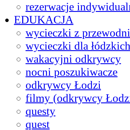
rezerwacje indywidual
EDUKACJA
wycieczki z przewodn
wycieczki dla łódzkich
wakacyjni odkrywcy
nocni poszukiwacze
odkrywcy Łodzi
filmy (odkrywcy Łodz
questy
quest