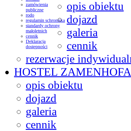
opis obiektu
zamówienia
publiczne
rodo
dojazd
regulamin schroniska
standardy ochrony
galeria
małoletnich
cennik
Deklaracja
cennik
dostępności
rezerwacje indywidual
HOSTEL
ZAMENHOFA
opis obiektu
dojazd
galeria
cennik