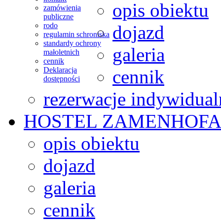
opis obiektu
zamówienia
publiczne
rodo
dojazd
regulamin schroniska
standardy ochrony
galeria
małoletnich
cennik
Deklaracja
cennik
dostępności
rezerwacje indywidual
HOSTEL
ZAMENHOFA
opis obiektu
dojazd
galeria
cennik