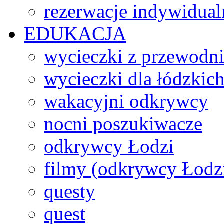
rezerwacje indywidual
EDUKACJA
wycieczki z przewodn
wycieczki dla łódzkich
wakacyjni odkrywcy
nocni poszukiwacze
odkrywcy Łodzi
filmy (odkrywcy Łodz
questy
quest