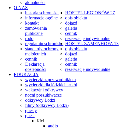
aktualności
O NAS
historia schroniska
HOSTEL
LEGIONÓW 27
informacje ogólne
opis obiektu
kontakt
dojazd
zamówienia
galeria
publiczne
cennik
rodo
rezerwacje indywidualne
regulamin schroniska
HOSTEL
ZAMENHOFA 13
standardy ochrony
opis obiektu
małoletnich
dojazd
cennik
galeria
Deklaracja
cennik
dostępności
rezerwacje indywidualne
EDUKACJA
wycieczki z przewodnikiem
wycieczki dla łódzkich szkół
wakacyjni odkrywcy
nocni poszukiwacze
odkrywcy Łodzi
filmy (odkrywcy Łodzi)
questy
quest
KM
audio