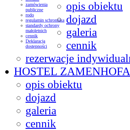
opis obiektu
zamówienia
publiczne
rodo
dojazd
regulamin schroniska
standardy ochrony
galeria
małoletnich
cennik
Deklaracja
cennik
dostępności
rezerwacje indywidual
HOSTEL
ZAMENHOFA
opis obiektu
dojazd
galeria
cennik