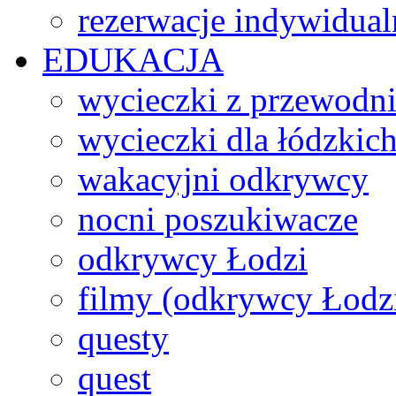
rezerwacje indywidual
EDUKACJA
wycieczki z przewodn
wycieczki dla łódzkich
wakacyjni odkrywcy
nocni poszukiwacze
odkrywcy Łodzi
filmy (odkrywcy Łodz
questy
quest