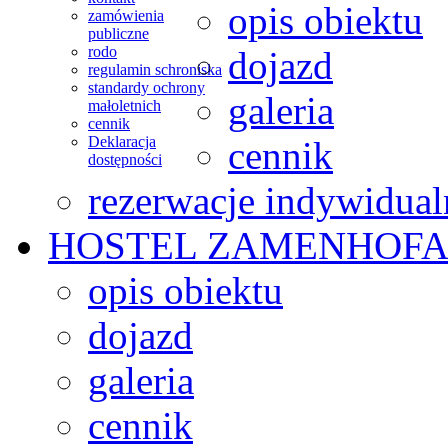
opis obiektu
zamówienia
publiczne
rodo
dojazd
regulamin schroniska
standardy ochrony
galeria
małoletnich
cennik
Deklaracja
cennik
dostępności
rezerwacje indywidual
HOSTEL
ZAMENHOFA
opis obiektu
dojazd
galeria
cennik