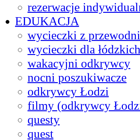
rezerwacje indywidual
EDUKACJA
wycieczki z przewodn
wycieczki dla łódzkich
wakacyjni odkrywcy
nocni poszukiwacze
odkrywcy Łodzi
filmy (odkrywcy Łodz
questy
quest