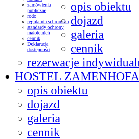
opis obiektu
zamówienia
publiczne
rodo
dojazd
regulamin schroniska
standardy ochrony
galeria
małoletnich
cennik
Deklaracja
cennik
dostępności
rezerwacje indywidual
HOSTEL
ZAMENHOFA
opis obiektu
dojazd
galeria
cennik