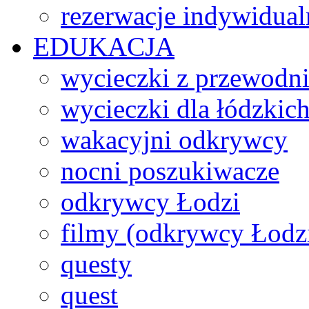
rezerwacje indywidual
EDUKACJA
wycieczki z przewodn
wycieczki dla łódzkich
wakacyjni odkrywcy
nocni poszukiwacze
odkrywcy Łodzi
filmy (odkrywcy Łodz
questy
quest