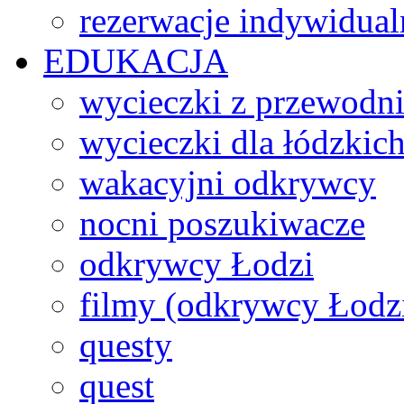
rezerwacje indywidual
EDUKACJA
wycieczki z przewodn
wycieczki dla łódzkich
wakacyjni odkrywcy
nocni poszukiwacze
odkrywcy Łodzi
filmy (odkrywcy Łodz
questy
quest