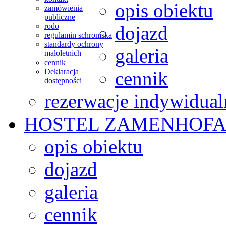
opis obiektu
zamówienia
publiczne
rodo
dojazd
regulamin schroniska
standardy ochrony
galeria
małoletnich
cennik
Deklaracja
cennik
dostępności
rezerwacje indywidual
HOSTEL
ZAMENHOFA
opis obiektu
dojazd
galeria
cennik