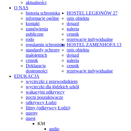
aktualności
O NAS
historia schroniska
HOSTEL
LEGIONÓW 27
informacje ogólne
opis obiektu
kontakt
dojazd
zamówienia
galeria
publiczne
cennik
rodo
rezerwacje indywidualne
regulamin schroniska
HOSTEL
ZAMENHOFA 13
standardy ochrony
opis obiektu
małoletnich
dojazd
cennik
galeria
Deklaracja
cennik
dostępności
rezerwacje indywidualne
EDUKACJA
wycieczki z przewodnikiem
wycieczki dla łódzkich szkół
wakacyjni odkrywcy
nocni poszukiwacze
odkrywcy Łodzi
filmy (odkrywcy Łodzi)
questy
quest
KM
audio