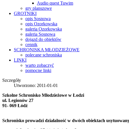
Audio quest Tuwim
gry planszowe
GROTNIKI
opis Sosnowa
opis Ozorkowska
galeria Ozorkowska
galeria Sosnowa
dojazd do obiektów
cennik
SCHRONISKA
MŁODZIEŻOWE
polecane schroniska
LINKI
warto zobaczyć
pomocne linki
Szczegóły
Utworzono: 2011-01-01
Szkolne Schronisko Młodzieżowe w Łodzi
ul. Legionów 27
91- 069 Łódź
Schronisko prowadzi działalność w dwóch obiektach usytuowan