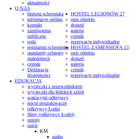
aktualności
O NAS
historia schroniska
HOSTEL
LEGIONÓW 27
informacje ogólne
opis obiektu
kontakt
dojazd
zamówienia
galeria
publiczne
cennik
rodo
rezerwacje indywidualne
regulamin schroniska
HOSTEL
ZAMENHOFA 13
standardy ochrony
opis obiektu
małoletnich
dojazd
cennik
galeria
Deklaracja
cennik
dostępności
rezerwacje indywidualne
EDUKACJA
wycieczki z przewodnikiem
wycieczki dla łódzkich szkół
wakacyjni odkrywcy
nocni poszukiwacze
odkrywcy Łodzi
filmy (odkrywcy Łodzi)
questy
quest
KM
audio