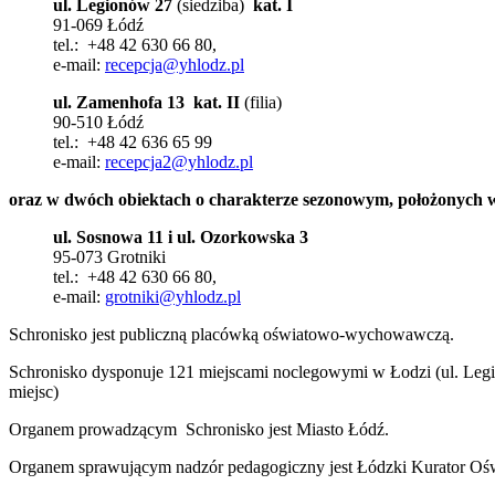
ul. Legionów 27
(siedziba)
kat. I
91-069 Łódź
tel.: +48 42 630 66 80,
e-mail:
recepcja@yhlodz.pl
ul. Zamenhofa 13
kat. II
(filia)
90-510 Łódź
tel.: +48 42 636 65 99
e-mail:
recepcja2@yhlodz.pl
oraz w dwóch obiektach o charakterze sezonowym, położonych 
ul. Sosnowa 11 i ul. Ozorkowska 3
95-073 Grotniki
tel.: +48 42 630 66 80,
e-mail:
grotniki@yhlodz.pl
Schronisko jest publiczną placówką oświatowo-wychowawczą.
Schronisko dysponuje 121 miejscami noclegowymi w Łodzi (ul. Legi
miejsc)
Organem prowadzącym Schronisko jest Miasto Łódź.
Organem sprawującym nadzór pedagogiczny jest Łódzki Kurator Ośw