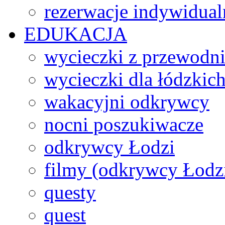
rezerwacje indywidual
EDUKACJA
wycieczki z przewodn
wycieczki dla łódzkich
wakacyjni odkrywcy
nocni poszukiwacze
odkrywcy Łodzi
filmy (odkrywcy Łodz
questy
quest