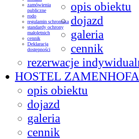
opis obiektu
zamówienia
publiczne
rodo
dojazd
regulamin schroniska
standardy ochrony
galeria
małoletnich
cennik
Deklaracja
cennik
dostępności
rezerwacje indywidual
HOSTEL
ZAMENHOFA
opis obiektu
dojazd
galeria
cennik