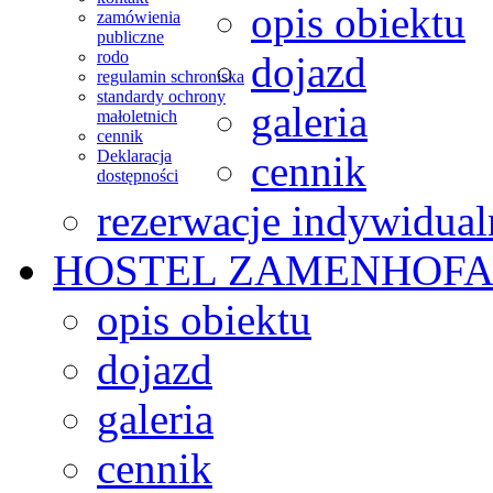
opis obiektu
zamówienia
publiczne
rodo
dojazd
regulamin schroniska
standardy ochrony
galeria
małoletnich
cennik
Deklaracja
cennik
dostępności
rezerwacje indywidual
HOSTEL
ZAMENHOFA
opis obiektu
dojazd
galeria
cennik