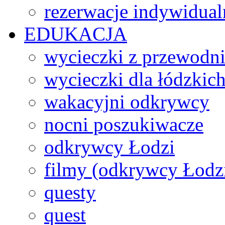
rezerwacje indywidual
EDUKACJA
wycieczki z przewodn
wycieczki dla łódzkich
wakacyjni odkrywcy
nocni poszukiwacze
odkrywcy Łodzi
filmy (odkrywcy Łodz
questy
quest