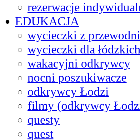
rezerwacje indywidual
EDUKACJA
wycieczki z przewodn
wycieczki dla łódzkich
wakacyjni odkrywcy
nocni poszukiwacze
odkrywcy Łodzi
filmy (odkrywcy Łodz
questy
quest