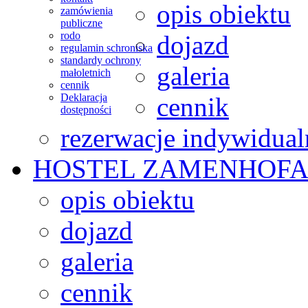
opis obiektu
zamówienia
publiczne
rodo
dojazd
regulamin schroniska
standardy ochrony
galeria
małoletnich
cennik
Deklaracja
cennik
dostępności
rezerwacje indywidual
HOSTEL
ZAMENHOFA
opis obiektu
dojazd
galeria
cennik