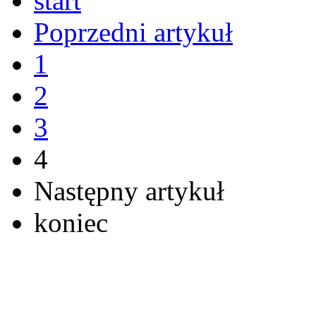
start
Poprzedni artykuł
1
2
3
4
Następny artykuł
koniec