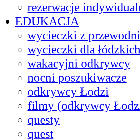
rezerwacje indywidual
EDUKACJA
wycieczki z przewodn
wycieczki dla łódzkich
wakacyjni odkrywcy
nocni poszukiwacze
odkrywcy Łodzi
filmy (odkrywcy Łodz
questy
quest