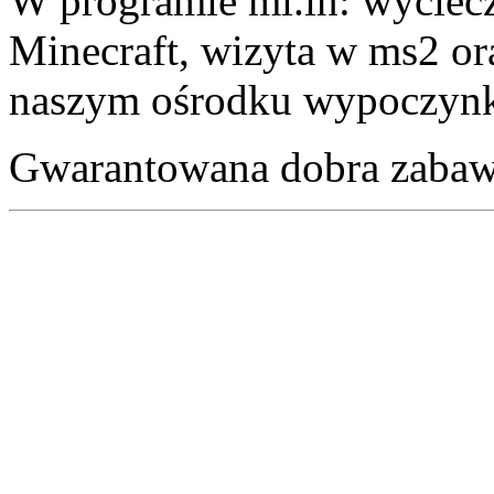
W programie mi.in: wyciecz
Minecraft, wizyta w ms2 o
naszym ośrodku wypoczyn
Gwarantowana dobra zabaw