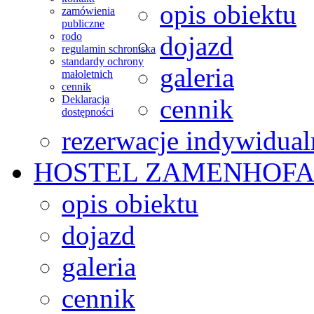
opis obiektu
zamówienia
publiczne
rodo
dojazd
regulamin schroniska
standardy ochrony
galeria
małoletnich
cennik
Deklaracja
cennik
dostępności
rezerwacje indywidual
HOSTEL
ZAMENHOFA
opis obiektu
dojazd
galeria
cennik