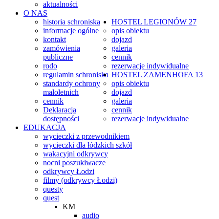
aktualności
O NAS
historia schroniska
HOSTEL
LEGIONÓW 27
informacje ogólne
opis obiektu
kontakt
dojazd
zamówienia
galeria
publiczne
cennik
rodo
rezerwacje indywidualne
regulamin schroniska
HOSTEL
ZAMENHOFA 13
standardy ochrony
opis obiektu
małoletnich
dojazd
cennik
galeria
Deklaracja
cennik
dostępności
rezerwacje indywidualne
EDUKACJA
wycieczki z przewodnikiem
wycieczki dla łódzkich szkół
wakacyjni odkrywcy
nocni poszukiwacze
odkrywcy Łodzi
filmy (odkrywcy Łodzi)
questy
quest
KM
audio