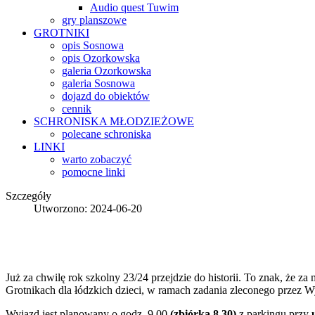
Audio quest Tuwim
gry planszowe
GROTNIKI
opis Sosnowa
opis Ozorkowska
galeria Ozorkowska
galeria Sosnowa
dojazd do obiektów
cennik
SCHRONISKA
MŁODZIEŻOWE
polecane schroniska
LINKI
warto zobaczyć
pomocne linki
Szczegóły
Utworzono: 2024-06-20
Już za chwilę rok szkolny 23/24 przejdzie do historii. To znak, że z
Grotnikach dla łódzkich dzieci, w ramach zadania zleconego przez W
Wyjazd jest planowany o godz. 9.00
(zbiórka 8 30)
z parkingu przy