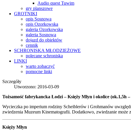
Audio quest Tuwim
gry planszowe
GROTNIKI
opis Sosnowa
opis Ozorkowska
galeria Ozorkowska
galeria Sosnowa
dojazd do obiektów
cennik
SCHRONISKA
MŁODZIEŻOWE
polecane schroniska
LINKI
warto zobaczyć
pomocne linki
Szczegóły
Utworzono: 2016-03-09
Tożsamość fabrykancka Łodzi – Księży Młyn i okolice (ok.1,5h –
Wycieczka po imperium rodziny Scheiblerów i Grohmanów uwzględniają
zwiedzenia Muzeum Kinematografii. Dodatkowo, zwiedzanie może z
Księży Młyn