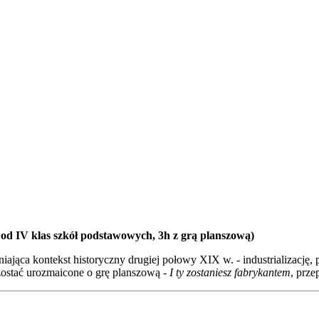
 od IV klas szkół podstawowych, 3h z grą planszową)
ca kontekst historyczny drugiej połowy XIX w. - industrializację, pr
ostać urozmaicone o grę planszową -
I ty zostaniesz fabrykantem
, prz