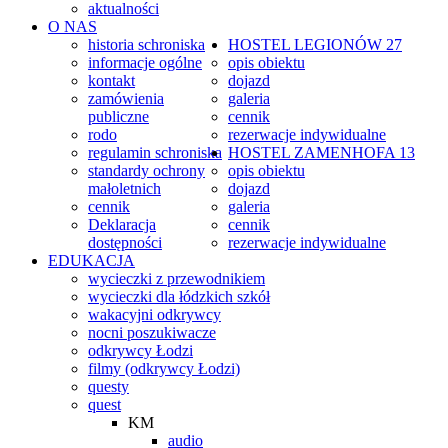
aktualności
O NAS
historia schroniska
HOSTEL
LEGIONÓW 27
informacje ogólne
opis obiektu
kontakt
dojazd
zamówienia
galeria
publiczne
cennik
rodo
rezerwacje indywidualne
regulamin schroniska
HOSTEL
ZAMENHOFA 13
standardy ochrony
opis obiektu
małoletnich
dojazd
cennik
galeria
Deklaracja
cennik
dostępności
rezerwacje indywidualne
EDUKACJA
wycieczki z przewodnikiem
wycieczki dla łódzkich szkół
wakacyjni odkrywcy
nocni poszukiwacze
odkrywcy Łodzi
filmy (odkrywcy Łodzi)
questy
quest
KM
audio