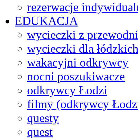
rezerwacje indywidual
EDUKACJA
wycieczki z przewodn
wycieczki dla łódzkich
wakacyjni odkrywcy
nocni poszukiwacze
odkrywcy Łodzi
filmy (odkrywcy Łodz
questy
quest