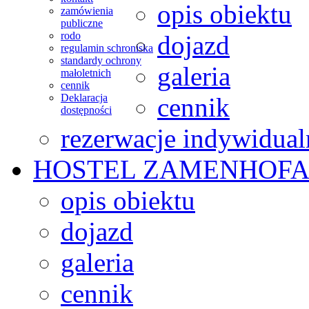
opis obiektu
zamówienia
publiczne
rodo
dojazd
regulamin schroniska
standardy ochrony
galeria
małoletnich
cennik
Deklaracja
cennik
dostępności
rezerwacje indywidual
HOSTEL
ZAMENHOFA
opis obiektu
dojazd
galeria
cennik