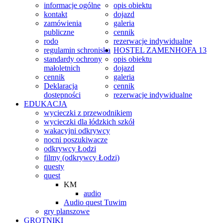
informacje ogólne
opis obiektu
kontakt
dojazd
zamówienia
galeria
publiczne
cennik
rodo
rezerwacje indywidualne
regulamin schroniska
HOSTEL
ZAMENHOFA 13
standardy ochrony
opis obiektu
małoletnich
dojazd
cennik
galeria
Deklaracja
cennik
dostępności
rezerwacje indywidualne
EDUKACJA
wycieczki z przewodnikiem
wycieczki dla łódzkich szkół
wakacyjni odkrywcy
nocni poszukiwacze
odkrywcy Łodzi
filmy (odkrywcy Łodzi)
questy
quest
KM
audio
Audio quest Tuwim
gry planszowe
GROTNIKI