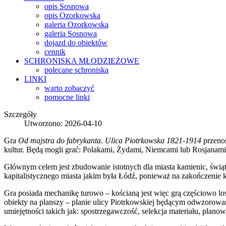
opis Sosnowa
opis Ozorkowska
galeria Ozorkowska
galeria Sosnowa
dojazd do obiektów
cennik
SCHRONISKA
MŁODZIEŻOWE
polecane schroniska
LINKI
warto zobaczyć
pomocne linki
Szczegóły
Utworzono: 2026-04-10
Gra
Od majstra do fabrykanta. Ulica Piotrkowska 1821-1914
przeno
kultur. Będą mogli grać: Polakami, Żydami, Niemcami lub Rosjanami
Głównym celem jest zbudowanie istotnych dla miasta kamienic, świ
kapitalistycznego miasta jakim była Łódź, ponieważ na zakończenie
Gra posiada mechanikę turowo – kościaną jest więc grą częściowo l
obiekty na planszy – planie ulicy Piotrkowskiej będącym odwzorowa
umiejętności takich jak: spostrzegawczość, selekcja materiału, plano