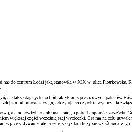
si nas do centrum Łodzi jaką stanowiła w XIX w. ulica Piotrkowska. Ro
.
ątyń, ale także dających dochód fabryk oraz prestiżowych pałaców. 
 każdej z rund prowadzący grę odczytuje rzeczywiste wydarzenia zwi
osową, ale odpowiednio dobrana strategia potrafi dopomóc szczęściu.
niem większej części wcześniejszej wycieczki. Gra ma na celu utrwal
wanie, przewidywanie, ale przede wszystkim liczy się współpraca w gru