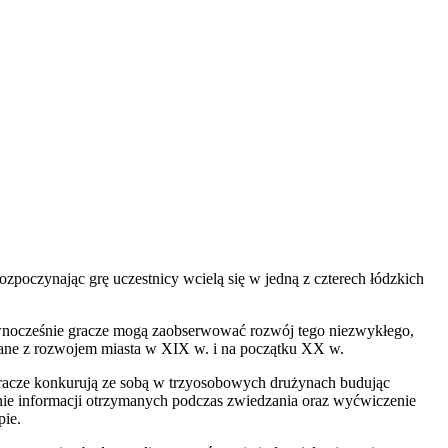
zpoczynając grę uczestnicy wcielą się w jedną z czterech łódzkich
Równocześnie gracze mogą zaobserwować rozwój tego niezwykłego,
ązane z rozwojem miasta w XIX w. i na początku XX w.
 Gracze konkurują ze sobą w trzyosobowych drużynach budując
enie informacji otrzymanych podczas zwiedzania oraz wyćwiczenie
pie.