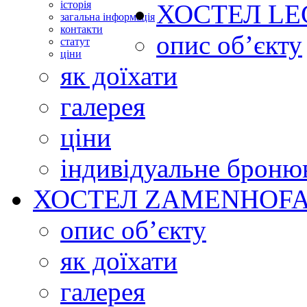
історія
ХОСТЕЛ
LE
загальна інформація
контакти
опис об’єкту
статут
ціни
як доїхати
галерея
ціни
індивідуальне броню
ХОСТЕЛ
ZAMENHOFA
опис об’єкту
як доїхати
галерея