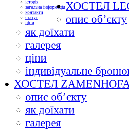
історія
ХОСТЕЛ
LE
загальна інформація
контакти
опис об’єкту
статут
ціни
як доїхати
галерея
ціни
індивідуальне броню
ХОСТЕЛ
ZAMENHOFA
опис об’єкту
як доїхати
галерея